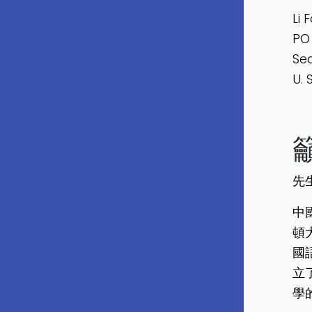
Li 
PO
Sea
U. S
先
中
頓
國
立
學