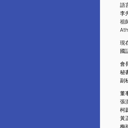
語
李
祖
A
現
國
會
秘
副
董
張
柯
黃
梅