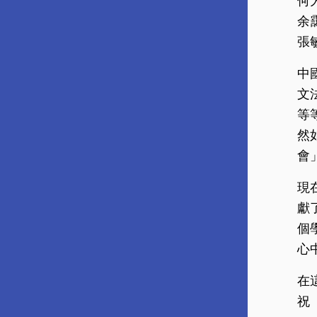
何
余
張
中
文
等
然
會
現
獻
個
心
在
祝