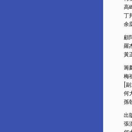
高
丁
余
顧
羅杰
黃
籌
梅
[副
何
孫
出
張