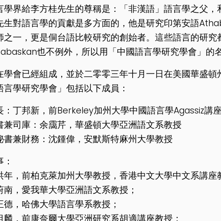
言學界給李方桂先生的尊稱是：「非漢語」語言學之父，
先生對語言學的貢獻是多方面的，他是研究印第安語Atha
師之一，更是侗台語比較研究的創始者。這些語言的研究
thabaskan也不例外，所以用「中國語言學研究學會」
在學會已經組成，並於二零零三年十月一日在美國華盛頓
語言學研究學會」包括以下成員：
長：丁邦新
，前Berkeley加州大學中國語言學Agass
書兼司庫：余靄芹
，華盛頓大學亞洲語文系教授
秘書兼財務：沈鍾偉，
安默斯特麻州大學教授
事：
洪年，
前柏克萊加州大學教授，香港中文大學中文系講座
蔚南，
愛我華大學亞洲語文系教授；
正德，
哈佛大學語言學系教授；
祖麟，
前康奈爾大學亞洲研究系胡適講座教授；