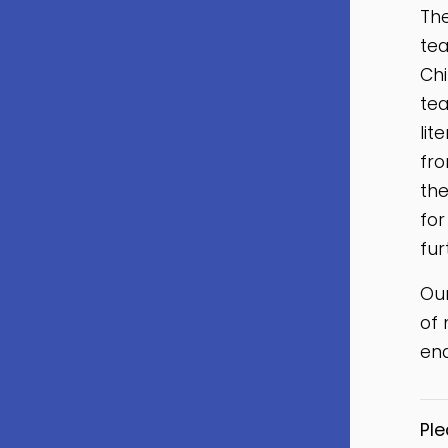
The
tea
Chi
tea
lit
fro
the
for
fur
Our
of 
en
Ple