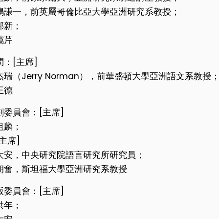
嶋謙一，
前英屬哥倫比亞大學亞洲研究系教授；
邦新；
靄芹
問：[主席]
瑞（Jerry Norman），
前華盛頓大學亞洲語文系教授
正德
劃委員會：[主席]
祖麟；
主席]
大安，
中央研究院語言研究所研究員；
朝奮，
斯坦福大學亞洲研究系教授
版委員會：[主席]
洪年；