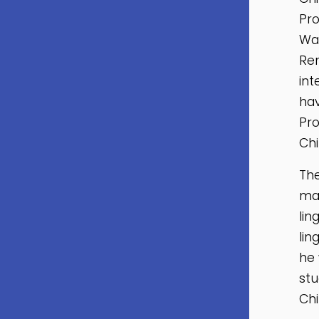
Pro
Was
Ren
int
hav
Pro
Chi
The
mat
lin
lin
he 
stu
Chi