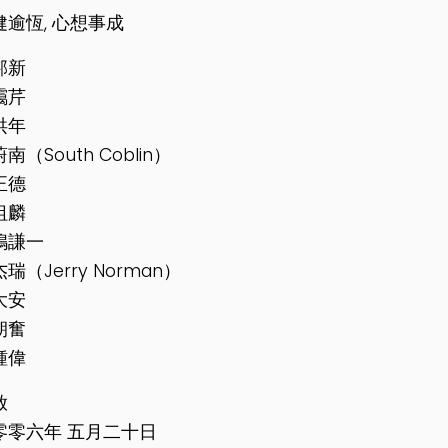
健逾恆, 心想事成
邦新
靄芹
洪年
南（South Coblin）
正德
祖麟
嶋謙一
瑞（Jerry Norman）
大安
朝奮
鍾偉
啟
零零六年 五月二十日