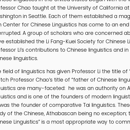
fessor Chao taught at the University of California at 
hington in Seattle. Each of them established a magn
 Center for Chinese Linguistics has come to an end 
errupted. A group of scholars who are concerned ab
e established the Li Fang-Kuei Society for Chinese 
fessor Li’s contributions to Chinese linguistics and
nese linguistics.
 field of linguistics has given Professor Li the title o
ch Professor Chao’s title of “father of Chinese linguis
guistics are many-faceted: he was an authority on
guistics and is one of the founders of modern linguis
was the founder of comparative Tai linguistics. These 
dy of the Chinese, Athabascan being no exception; t
nese Linguistics” is a most appropriate way to com