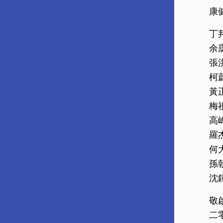
康
丁
余
張
柯蔚
黃
梅
高
羅杰
何
孫
沈
敬
二