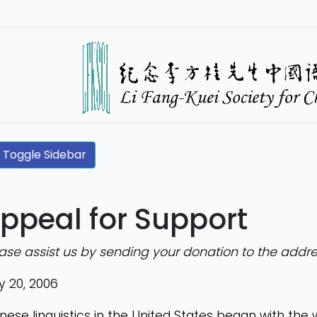
Toggle Sidebar
ppeal for Support
ase assist us by sending your donation to
the addr
 20, 2006
nese linguistics in the United States began with the