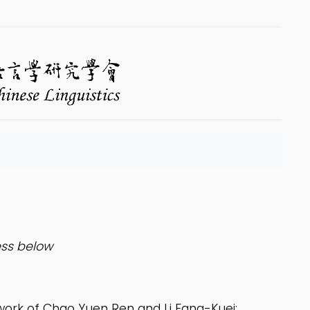
ess below
 work of Chao Yuen Ren and Li Fang-Kuei;